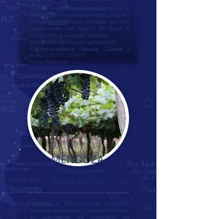
Nuestra experiencia con la agencia y la
atención de Dani fue impecable, cumplen
con cada detalle que contratas, son muy
responsables con todo y sin duda lo
recomiendo a cualquier persona.
Mi experiencia no pudo ser mejor🩵
Fuimos 4 adultos, Ushuaia, Calafate y
tours.
MENDOZA
Cristina Guisande
España, Abril 2025
Viajamos a Mendoza con Argentina-
Travellers asesorados y guiados por Luis.
La planificación fue impecable, las