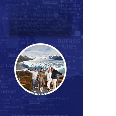
reservación desde México y desde el
primer momento de contactarme con la
agencia y posteriormente con ella la
atención fue excelente, gracias al gran
trabajo de nuestra asesora tuvimos un
viaje Genial, cuido cada detalle desde la
reserva hasta el regreso a casa, 100
recomendable la agencia y por supuesto
mi agradecimiento para nuestra asesora.
CALAFATE Y
USHUAIA
Andrea Hidalgo Rodríguez
Costa Rica,
Abril 2025.