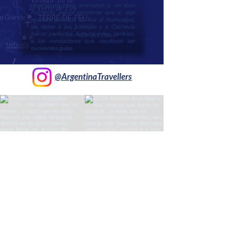
recomendaciones acertadas y, en todo
momento, estuvo pendiente que el viaje
resultara perfecto. El Tour al Aconcagua,
las visitas a las bodegas y a Cacheuta
fueron perfectas. Agradecemos, también,
a los conductores que resultaron ser
excelentes guías.
@ArgentinaTravellers