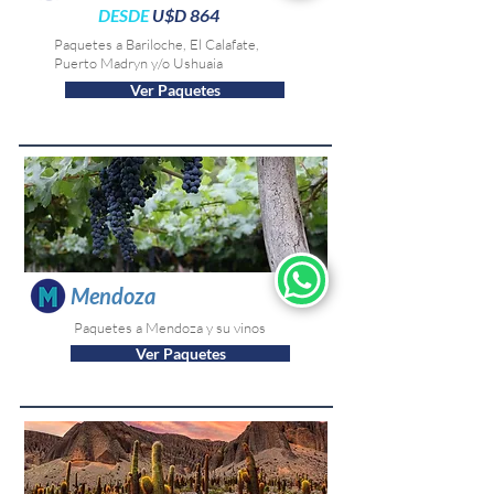
DESDE
U$D 864
Paquetes a Bariloche, El Calafate,
Puerto Madryn y/o Ushuaia
Ver Paquetes
Mendoza
Paquetes a Mendoza y su vinos
Ver Paquetes