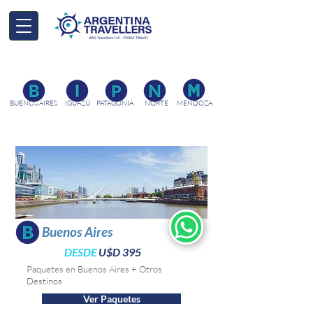
Agencia de Viajes, Tours por Argentina Argentina Travellers
BUENOS AIRES
IGUAZÚ
PATAGONIA
NORTE
MENDOZA
Buenos Aires
DESDE
U$D 395
Paquetes en Buenos Aires + Otros
Destinos
Ver Paquetes