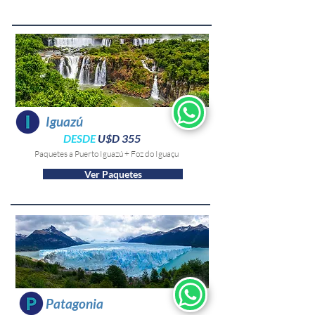
Iguazú
DESDE
U$D 355
Paquetes a Puerto Iguazú + Foz do Iguaçu
Ver Paquetes
Patagonia