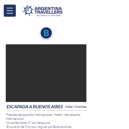
ESCAPADA A BUENOS AIRES
4 días / 3 noches.
-Traslado aeropuerto Internacional / Hotel / Aeropuerto
Internacional.
-3 noches Hotel 3*, con desayuno.
-Excursión de City tour regular por Buenos Aires.