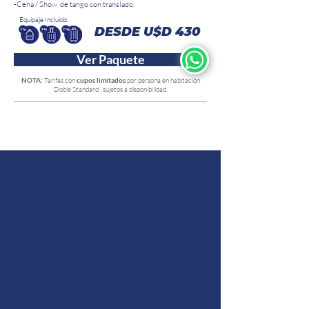
-Cena / Show de tango con translado.
Equipaje Incluido:
DESDE U$D 430
Ver Paquete
NOTA:
Tarifas con
cupos limitados
por persona en habitación
Doble Standard , sujetos a disponibilidad.